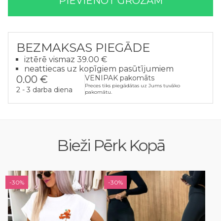
PIEVIENOT GROZAM
BEZMAKSAS PIEGĀDE
iztērē vismaz 39.00 €
neattiecas uz kopīgiem pasūtījumiem
0.00 €
VENIPAK pakomāts
Preces tiks piegādātas uz Jums tuvāko
2 - 3 darba diena
pakomātu.
Bieži Pērk Kopā
-30%
-30%