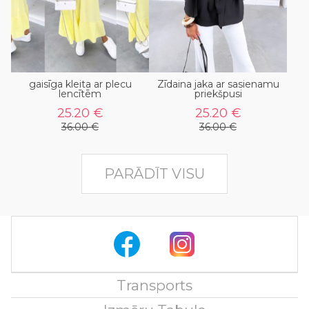
gaisīga kleita ar plecu
Zīdaina jaka ar sasienamu
lencītēm
priekšpusi
25.20 €
25.20 €
36.00 €
36.00 €
PARĀDĪT VISU
Transports