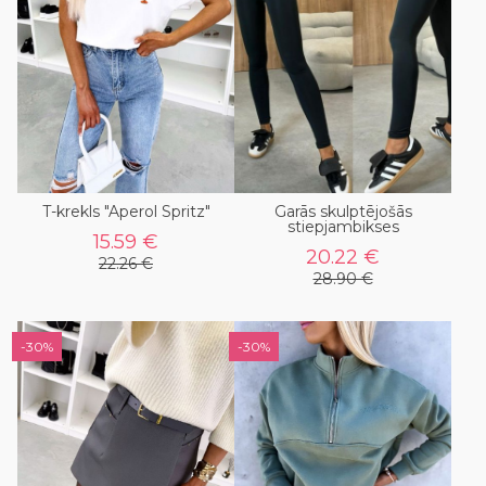
T-krekls "Aperol Spritz"
Garās skulptējošās
stiepjambikses
15.59 €
20.22 €
22.26 €
28.90 €
-30%
-30%