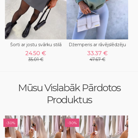
Šorti ar jostu svārku stilā
Džemperis ar rāvējslēdzēju
24.50 €
33.37 €
35.01 €
47.67 €
Mūsu Vislabāk Pārdotos
Produktus
-30%
-30%