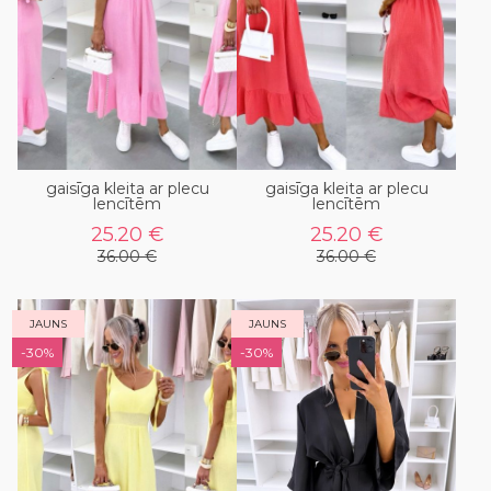
gaisīga kleita ar plecu
gaisīga kleita ar plecu
lencītēm
lencītēm
25.20 €
25.20 €
36.00 €
36.00 €
JAUNS
JAUNS
-30%
-30%