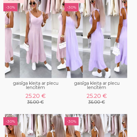
-30%
-30%
gaisīga kleita ar plecu
gaisīga kleita ar plecu
lencītēm
lencītēm
25.20 €
25.20 €
36.00 €
36.00 €
-30%
-30%