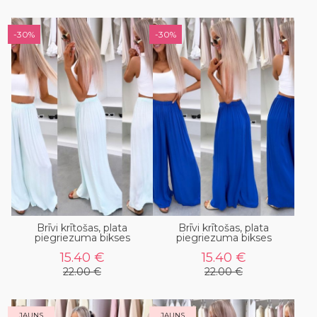
-30%
-30%
Brīvi krītošas, plata
Brīvi krītošas, plata
piegriezuma bikses
piegriezuma bikses
15.40 €
15.40 €
22.00 €
22.00 €
JAUNS
JAUNS