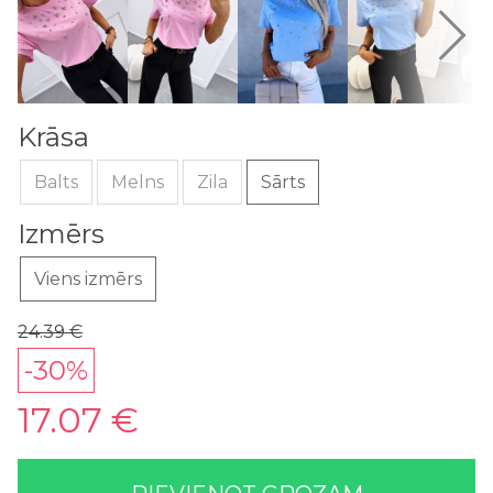
Krāsa
Balts
Melns
Zila
Sārts
Izmērs
Viens izmērs
24.39 €
-30%
17.07 €