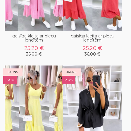
gaisīga kleita ar plecu
gaisīga kleita ar plecu
lencītēm
lencītēm
25.20 €
25.20 €
36.00 €
36.00 €
JAUNS
JAUNS
-30%
-30%