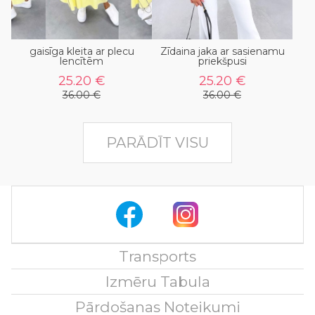
gaisīga kleita ar plecu
Zīdaina jaka ar sasienamu
lencītēm
priekšpusi
25.20 €
25.20 €
36.00 €
36.00 €
PARĀDĪT VISU
Transports
Izmēru Tabula
Pārdošanas Noteikumi