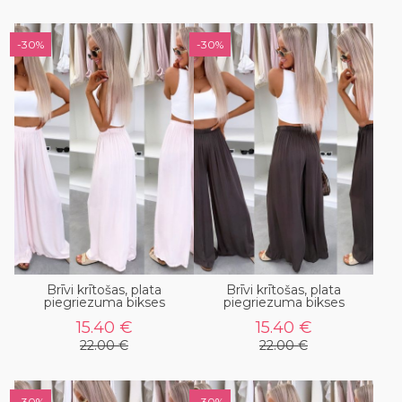
-30%
-30%
Brīvi krītošas, plata
Brīvi krītošas, plata
piegriezuma bikses
piegriezuma bikses
15.40 €
15.40 €
22.00 €
22.00 €
-30%
-30%