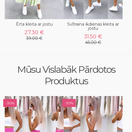
Ērta kleita ar jostu
Svītraina ikdienas kleita ar
jostu
27.30 €
31.50 €
39.00 €
45.00 €
Mūsu Vislabāk Pārdotos
Produktus
-30%
-30%