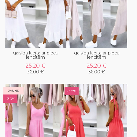
gaisīga kleita ar plecu
gaisīga kleita ar plecu
lencītēm
lencītēm
25.20 €
25.20 €
36.00 €
36.00 €
JAUNS
-30%
-30%