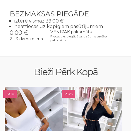
BEZMAKSAS PIEGĀDE
iztērē vismaz 39.00 €
neattiecas uz kopīgiem pasūtījumiem
0.00 €
VENIPAK pakomāts
Preces tiks piegādātas uz Jums tuvāko
2 - 3 darba diena
pakomātu.
Bieži Pērk Kopā
-30%
-30%