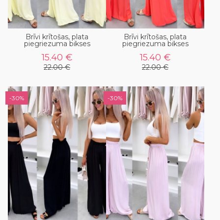
Brīvi krītošas, plata
Brīvi krītošas, plata
piegriezuma bikses
piegriezuma bikses
15.40 €
15.40 €
22.00 €
22.00 €
-30%
-30%