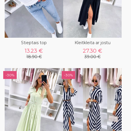
Stieptais top
Kleitkleita ar jostu
13.23 €
27.30 €
18.90 €
39.00 €
-30%
-30%