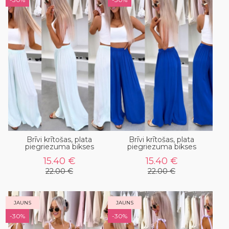
Brīvi krītošas, plata
Brīvi krītošas, plata
piegriezuma bikses
piegriezuma bikses
15.40 €
15.40 €
22.00 €
22.00 €
JAUNS
JAUNS
-30%
-30%