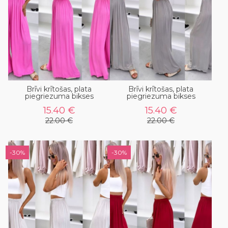
Brīvi krītošas, plata
Brīvi krītošas, plata
piegriezuma bikses
piegriezuma bikses
15.40 €
15.40 €
22.00 €
22.00 €
-30%
-30%