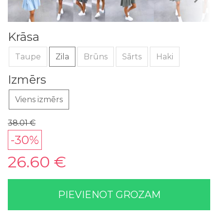
Krāsa
Taupe
Zila
Brūns
Sārts
Haki
Izmērs
Viens izmērs
38.01 €
-30%
26.60 €
PIEVIENOT GROZAM