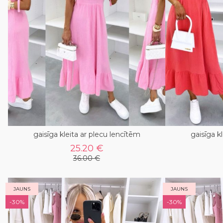
gaisīga kleita ar plecu lencītēm
gaisīga k
25.20 €
36.00 €
JAUNS
JAUNS
-30%
-30%