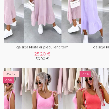
gaisīga kleita ar plecu lencītēm
gaisīga k
25.20 €
36.00 €
JAUNS
-30%
-30%