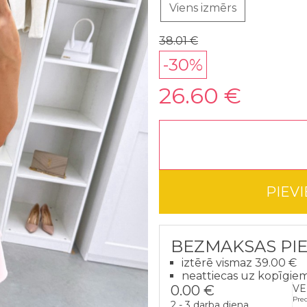
Viens izmērs
38.01 €
-30%
26.60 €
PIEV
BEZMAKSAS PI
iztērē vismaz 39.00 €
neattiecas uz kopīgie
0.00 €
VE
Pre
2 - 3 darba diena