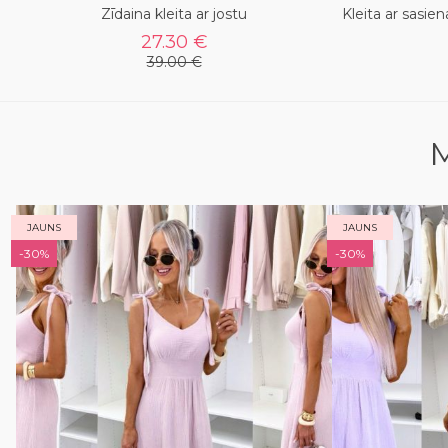
Zīdaina kleita ar jostu
Kleita ar sasie
27.30 €
39.00 €
M
JAUNS
JAUNS
-30%
-30%