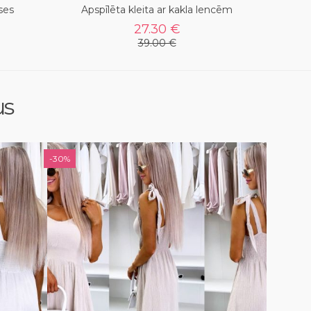
ses
Apspīlēta kleita ar kakla lencēm
27.30 €
39.00 €
us
-30%