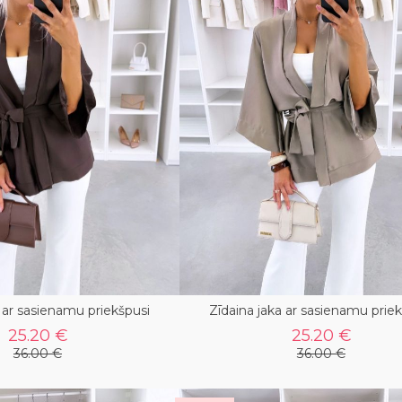
a ar sasienamu priekšpusi
Zīdaina jaka ar sasienamu prie
25.20 €
25.20 €
36.00 €
36.00 €