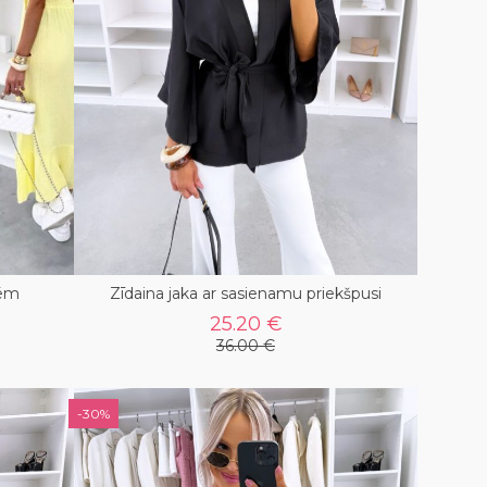
tēm
Zīdaina jaka ar sasienamu priekšpusi
25.20 €
36.00 €
-30%