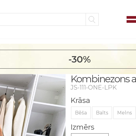
-30%
Kombinezons ar 
JS-111-ONE-LPK
Krāsa
Bēša
Balts
Melns
Izmērs