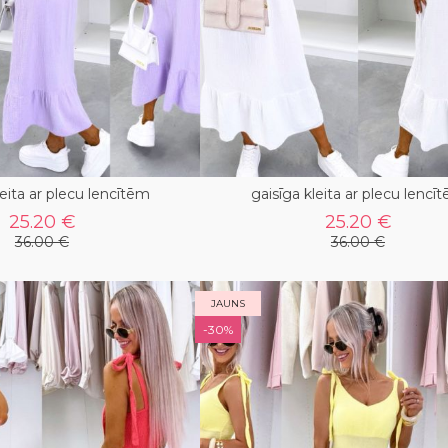
leita ar plecu lencītēm
gaisīga kleita ar plecu lencī
25.20 €
25.20 €
36.00 €
36.00 €
JAUNS
-30%