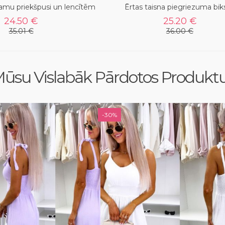
namu priekšpusi un lencītēm
Ērtas taisna piegriezuma bik
24.50 €
25.20 €
35.01 €
36.00 €
ūsu Vislabāk Pārdotos Produkt
-30%