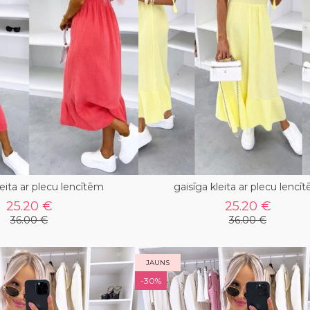
leita ar plecu lencītēm
gaisīga kleita ar plecu lencī
25.20 €
25.20 €
36.00 €
36.00 €
JAUNS
-30%