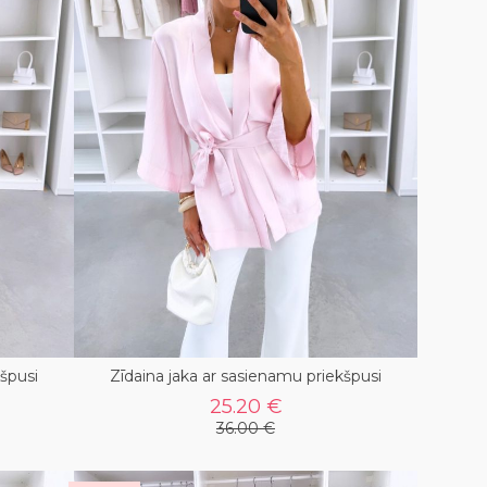
kšpusi
Zīdaina jaka ar sasienamu priekšpusi
25.20 €
36.00 €