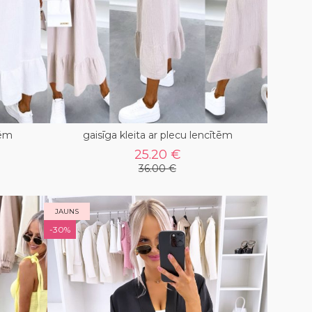
tēm
gaisīga kleita ar plecu lencītēm
25.20 €
36.00 €
JAUNS
-30%