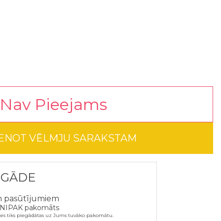
Nav Pieejams
IENOT VĒLMJU SARAKSTAM
EGĀDE
m pasūtījumiem
NIPAK pakomāts
ces tiks piegādātas uz Jums tuvāko pakomātu.