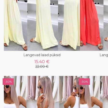
Langevad laiad püksid
Lang
15.40 €
22.00 €
-30%
-30%