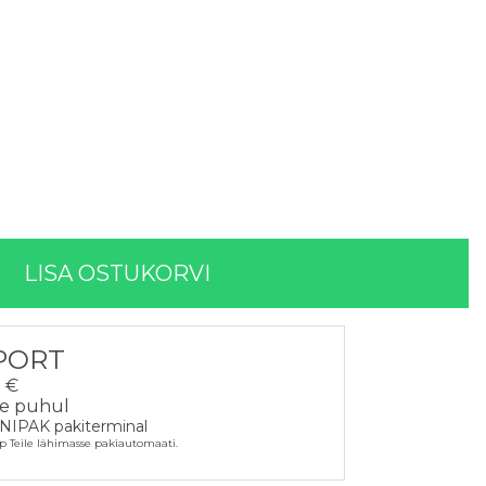
LISA OSTUKORVI
PORT
 €
te puhul
NIPAK pakiterminal
p Teile lähimasse pakiautomaati.