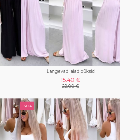
Langevad laiad püksid
15.40 €
22.00 €
-30%