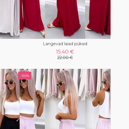
Langevad laiad püksid
15.40 €
22.00 €
-30%