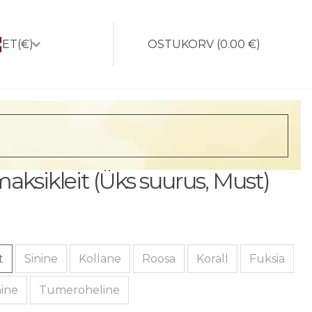
ET
(€)
OSTUKORV
(
0.00 €
)
aksikleit (Üks suurus, Must)
t
Sinine
Kollane
Roosa
Korall
Fuksia
nine
Tumeroheline