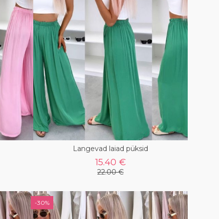
Langevad laiad püksid
15.40 €
22.00 €
-30%