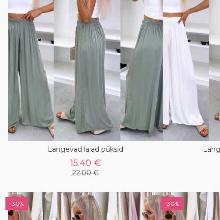
Langevad laiad püksid
Lang
15.40 €
22.00 €
-30%
-30%