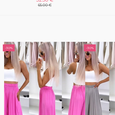
65.00 €
-30%
-30%