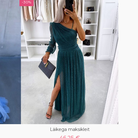
-30%
Läikega maksikleit
46.25 €