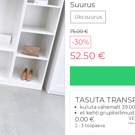
Suurus
Üks suurus
75.00 €
-30%
52.50 €
TASUTA TRANS
kuluta vähemalt 39.00
et kehti grupitellimus
0.00 €
VE
Kau
2 - 3 tööpäeva