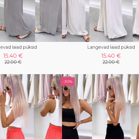
evad laiad püksid
Langevad laiad püksid
15.40 €
15.40 €
22.00 €
22.00 €
-30%