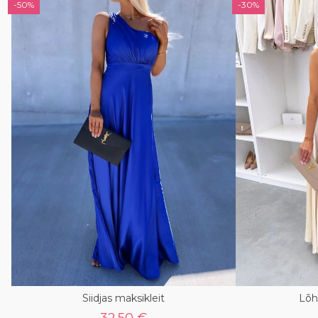
-50%
-30%
Siidjas maksikleit
Lõh
32.50 €