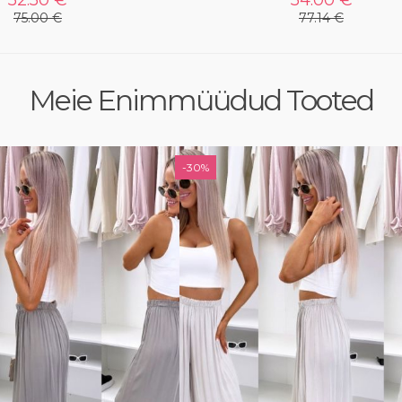
75.00 €
77.14 €
Meie Enimmüüdud Tooted
-30%