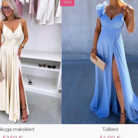
-30%
ikuga maksikleit
Tüllkleit
52.50 €
54.00 €