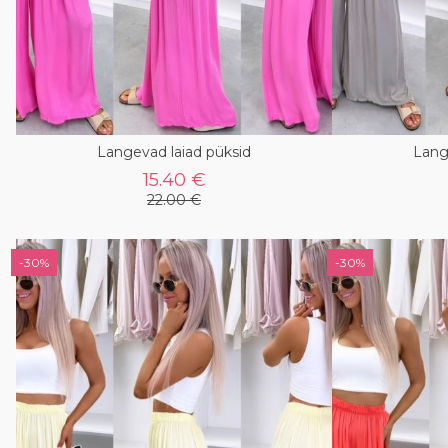
Langevad laiad püksid
Lang
15.40 €
22.00 €
-30%
-30%