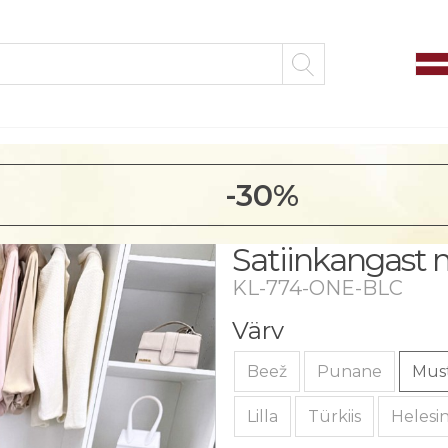
-30%
Satiinkangast m
KL-774-ONE-BLC
Värv
Beež
Punane
Mus
Lilla
Türkiis
Helesi