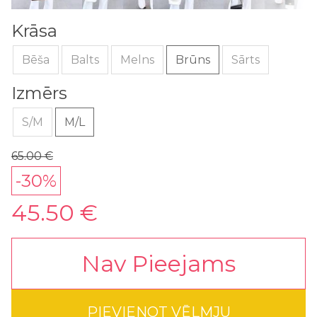
Krāsa
Bēša
Balts
Melns
Brūns
Sārts
Izmērs
S/M
M/L
65.00 €
-30%
45.50 €
Nav Pieejams
PIEVIENOT VĒLMJU