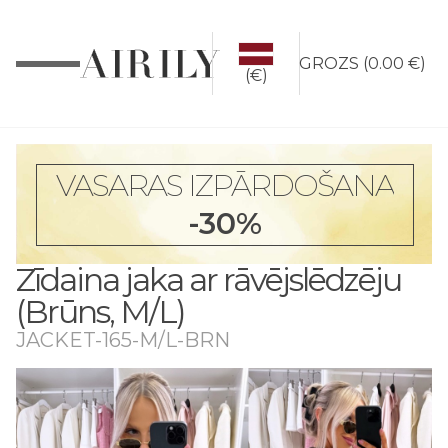
GROZS
(
0.00 €
)
(€)
VASARAS IZPĀRDOŠANA
-30%
Zīdaina jaka ar rāvējslēdzēju
(Brūns, M/L)
JACKET-165-M/L-BRN