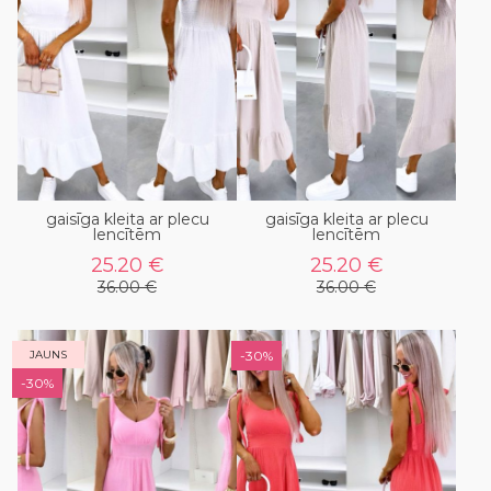
gaisīga kleita ar plecu
gaisīga kleita ar plecu
lencītēm
lencītēm
25.20 €
25.20 €
36.00 €
36.00 €
JAUNS
-30%
-30%