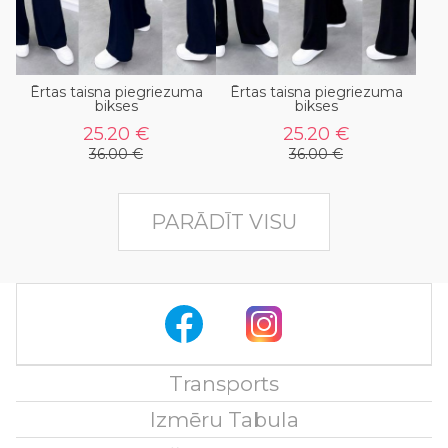
Ērtas taisna piegriezuma
Ērtas taisna piegriezuma
bikses
bikses
25.20 €
25.20 €
36.00 €
36.00 €
PARĀDĪT VISU
Transports
Izmēru Tabula