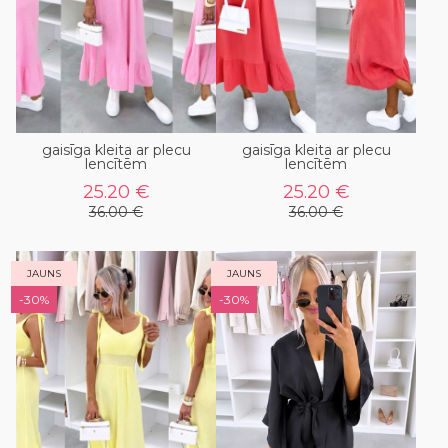
gaisīga kleita ar plecu
gaisīga kleita ar plecu
lencītēm
lencītēm
25.20 €
25.20 €
36.00 €
36.00 €
JAUNS
JAUNS
-30%
-30%