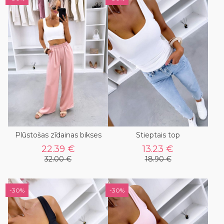
Plūstošas zīdainas bikses
Stieptais top
22.39 €
13.23 €
32.00 €
18.90 €
-30%
-30%