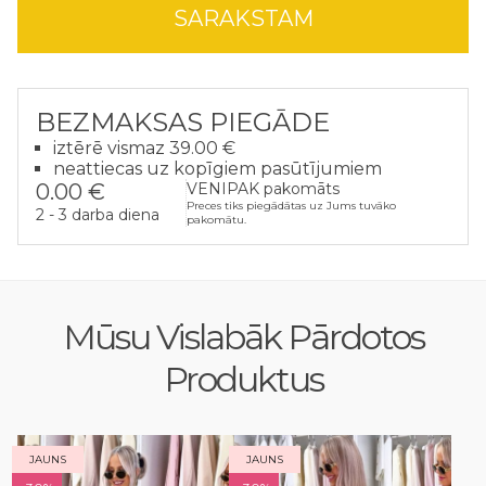
SARAKSTAM
BEZMAKSAS PIEGĀDE
iztērē vismaz 39.00 €
neattiecas uz kopīgiem pasūtījumiem
0.00 €
VENIPAK pakomāts
Preces tiks piegādātas uz Jums tuvāko
2 - 3 darba diena
pakomātu.
Mūsu Vislabāk Pārdotos
Produktus
JAUNS
JAUNS