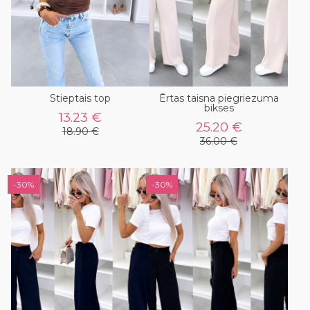
Stieptais top
Ērtas taisna piegriezuma
bikses
13.23 €
25.20 €
18.90 €
36.00 €
-30%
-30%