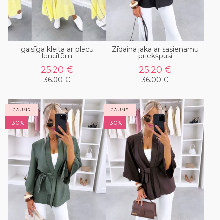
gaisīga kleita ar plecu
Zīdaina jaka ar sasienamu
lencītēm
priekšpusi
25.20 €
25.20 €
36.00 €
36.00 €
JAUNS
JAUNS
-30%
-30%