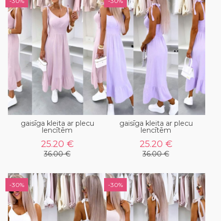
-30%
-30%
gaisīga kleita ar plecu
gaisīga kleita ar plecu
lencītēm
lencītēm
25.20 €
25.20 €
36.00 €
36.00 €
-30%
-30%