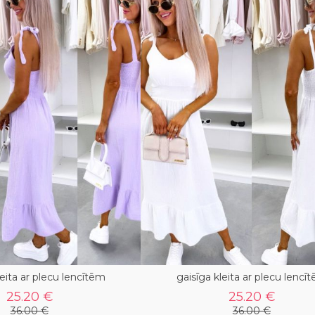
leita ar plecu lencītēm
gaisīga kleita ar plecu lencī
25.20 €
25.20 €
36.00 €
36.00 €