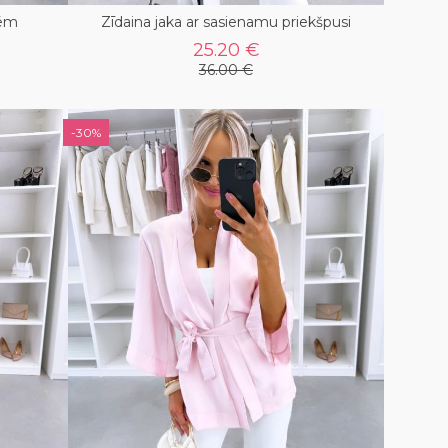
tēm
Zīdaina jaka ar sasienamu priekšpusi
25.20 €
36.00 €
-30%