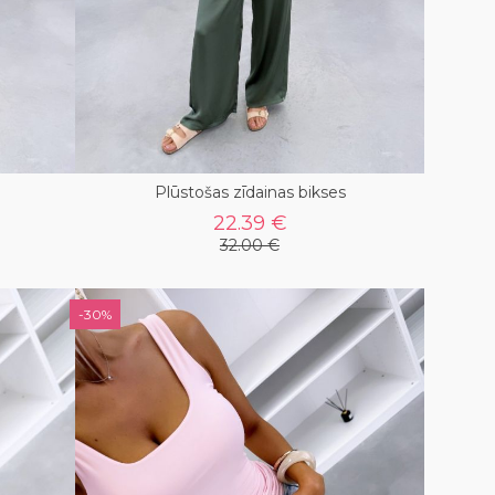
Plūstošas zīdainas bikses
22.39 €
32.00 €
-30%