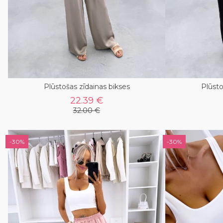
Plūstošas zīdainas bikses
Plūsto
22.39 €
32.00 €
-30%
-30%