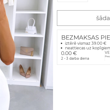
šāda
BEZMAKSAS PI
iztērē vismaz 39.00 €
neattiecas uz kopīgie
0.00 €
VE
Pre
2 - 3 darba diena