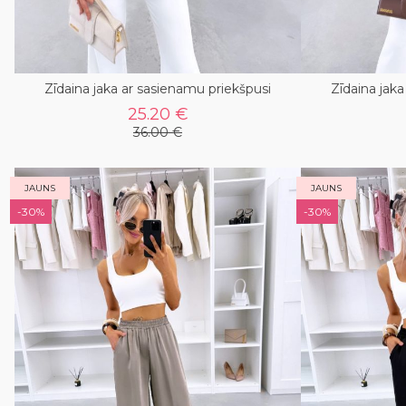
Zīdaina jaka ar sasienamu priekšpusi
Zīdaina jak
25.20 €
36.00 €
JAUNS
JAUNS
-30%
-30%