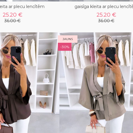
leita ar plecu lencītēm
gaisīga kleita ar plecu lencī
25.20 €
25.20 €
36.00 €
36.00 €
JAUNS
-30%