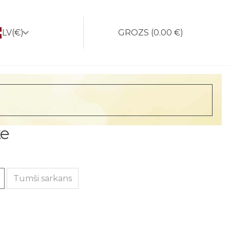
LV
(€)
GROZS
(
0.00 €
)
te
Tumši sarkans