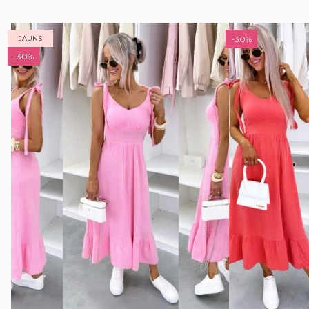
JAUNS
-30%
-30%