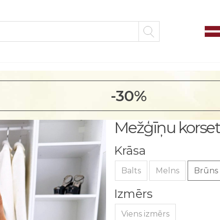
-30%
Mežģīņu korse
Krāsa
Balts
Melns
Brūns
Izmērs
Viens izmērs