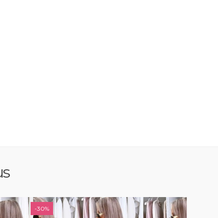
us
-30%