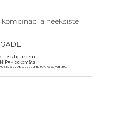
 kombinācija neeksistē
EGĀDE
m pasūtījumiem
NIPAK pakomāts
ces tiks piegādātas uz Jums tuvāko pakomātu.