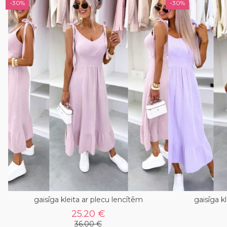
-30%
-30%
gaisīga kleita ar plecu lencītēm
gaisīga k
25.20 €
36.00 €