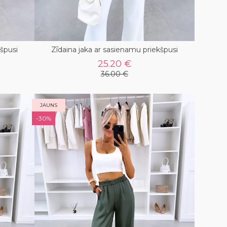
kšpusi
Zīdaina jaka ar sasienamu priekšpusi
25.20 €
36.00 €
JAUNS
-30%