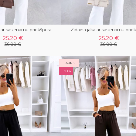
a ar sasienamu priekšpusi
Zīdaina jaka ar sasienamu prie
25.20 €
25.20 €
36.00 €
36.00 €
JAUNS
-30%