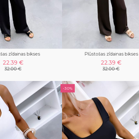
šas zīdainas bikses
Plūstošas zīdainas bikses
22.39 €
22.39 €
32.00 €
32.00 €
-30%