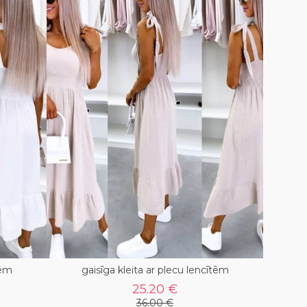
tēm
gaisīga kleita ar plecu lencītēm
25.20 €
36.00 €