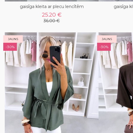
gaisīga kleita ar plecu lencītēm
gaisīga k
25.20 €
36.00 €
JAUNS
JAUNS
-30%
-30%