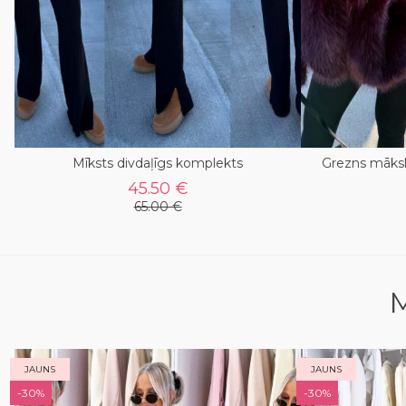
Mīksts divdaļīgs komplekts
Grezns māksl
45.50 €
65.00 €
M
JAUNS
JAUNS
-30%
-30%