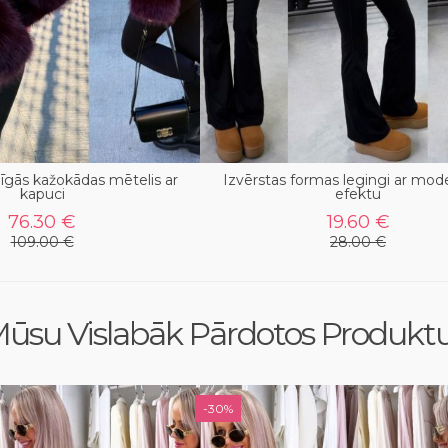
īgās kažokādas mētelis ar
Izvērstas formas legingi ar mod
kapuci
efektu
76.30 €
19.60 €
109.00 €
28.00 €
ūsu Vislabāk Pārdotos Produkt
-30%