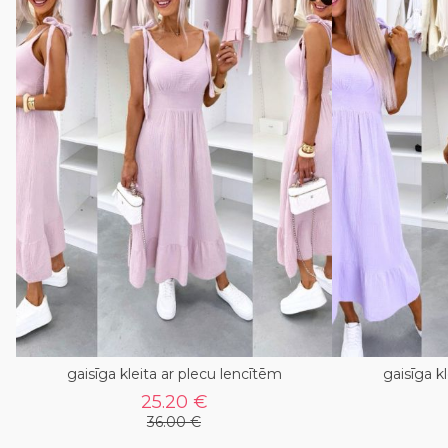
gaisīga kleita ar plecu lencītēm
gaisīga k
25.20 €
36.00 €