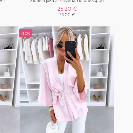
tēm
Zīdaina jaka ar sasienamu priekšpusi
25.20 €
36.00 €
-30%