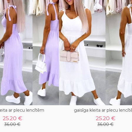
leita ar plecu lencītēm
gaisīga kleita ar plecu lencī
25.20 €
25.20 €
36.00 €
36.00 €