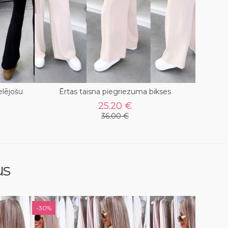
elējošu
Ērtas taisna piegriezuma bikses
25.20 €
36.00 €
us
-30%