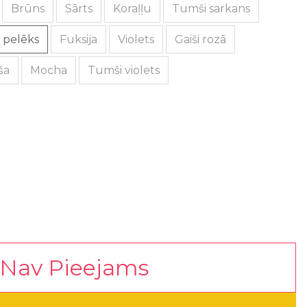
Brūns
Sārts
Koraļļu
Tumši sarkans
i pelēks
Fuksija
Violets
Gaiši rozā
ša
Mocha
Tumši violets
Nav Pieejams