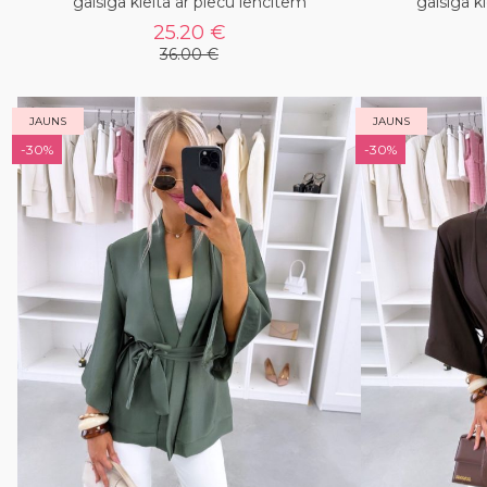
gaisīga kleita ar plecu lencītēm
gaisīga k
25.20 €
36.00 €
JAUNS
JAUNS
-30%
-30%