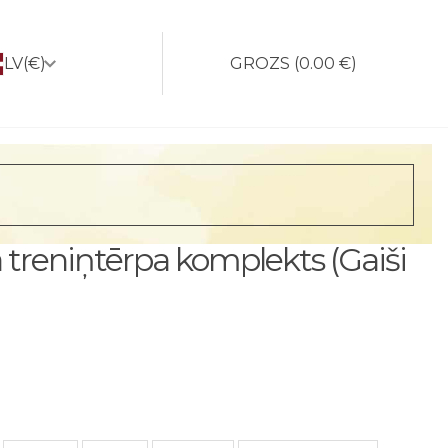
LV
(€)
GROZS
(
0.00 €
)
a treniņtērpa komplekts (Gaiši