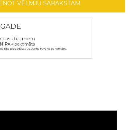
IENOT VĒLMJU SARAKSTAM
EGĀDE
m pasūtījumiem
NIPAK pakomāts
ces tiks piegādātas uz Jums tuvāko pakomātu.