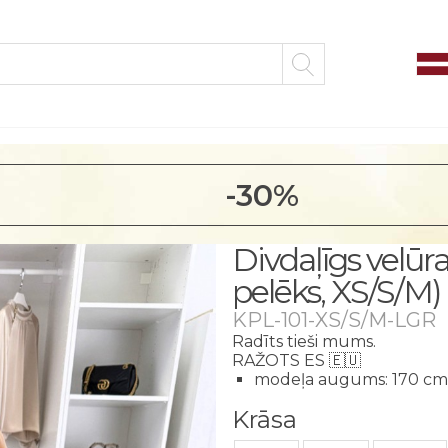
-30%
Divdaļīgs velūr
pelēks, XS/S/M)
KPL-101-XS/S/M-LGR
Radīts tieši mums.
RAŽOTS ES 🇪🇺
modeļa augums: 170 cm
Krāsa