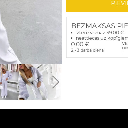
PIEV
BEZMAKSAS PI
iztērē vismaz 39.00 €
neattiecas uz kopīgie
0.00 €
VE
Pre
2 - 3 darba diena