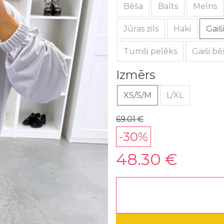
Bēša
Balts
Melns
Jūras zils
Haki
Gaiš
Tumši pelēks
Gaiši bē
Izmērs
XS/S/M
L/XL
69.01 €
-30%
48.30 €