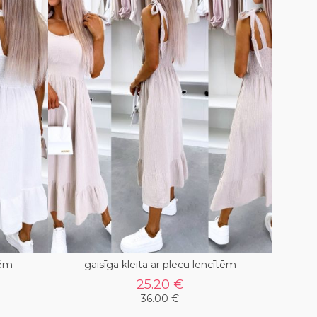
tēm
gaisīga kleita ar plecu lencītēm
25.20 €
36.00 €