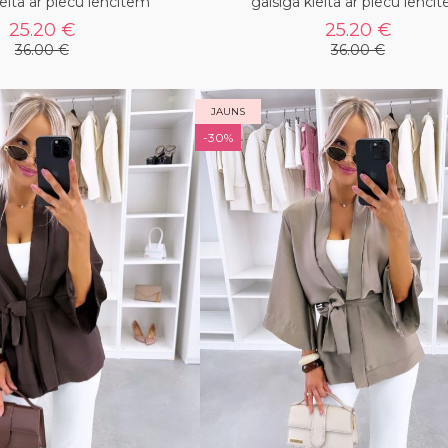
leita ar plecu lencītēm
gaisīga kleita ar plecu lencī
25.20 €
25.20 €
36.00 €
36.00 €
JAUNS
-30%