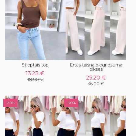
Stieptais top
Ērtas taisna piegriezuma
bikses
13.23 €
25.20 €
18.90 €
36.00 €
-30%
-30%