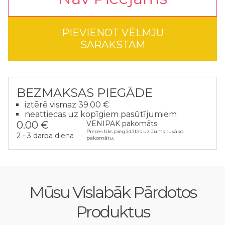
PIEVIENOT VĒLMJU
SARAKSTAM
BEZMAKSAS PIEGĀDE
iztērē vismaz 39.00 €
neattiecas uz kopīgiem pasūtījumiem
0.00 €
VENIPAK pakomāts
Preces tiks piegādātas uz Jums tuvāko
2 - 3 darba diena
pakomātu.
Mūsu Vislabāk Pārdotos
Produktus