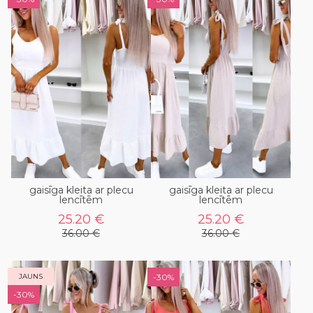
gaisīga kleita ar plecu
gaisīga kleita ar plecu
lencītēm
lencītēm
25.20 €
25.20 €
36.00 €
36.00 €
JAUNS
-30%
-30%