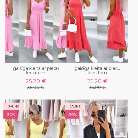
gaisīga kleita ar plecu
gaisīga kleita ar plecu
lencītēm
lencītēm
25.20 €
25.20 €
36.00 €
36.00 €
JAUNS
JAUNS
-30%
-30%