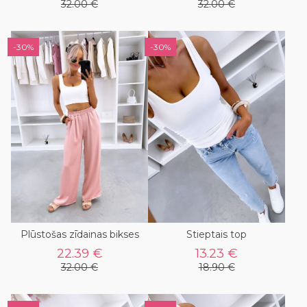
32.00 €
32.00 €
-30%
-30%
Plūstošas zīdainas bikses
Stieptais top
22.39 €
13.23 €
32.00 €
18.90 €