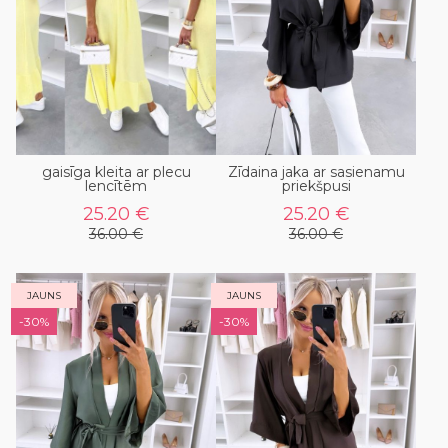
gaisīga kleita ar plecu
Zīdaina jaka ar sasienamu
lencītēm
priekšpusi
25.20 €
25.20 €
36.00 €
36.00 €
JAUNS
JAUNS
-30%
-30%