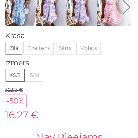
Krāsa
Zila
Dzeltens
Sārts
Violets
Izmērs
XS/S
S/M
32.53 €
-50%
16.27 €
Nav Pieejams