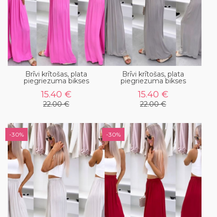
Brīvi krītošas, plata
Brīvi krītošas, plata
piegriezuma bikses
piegriezuma bikses
15.40 €
15.40 €
22.00 €
22.00 €
-30%
-30%