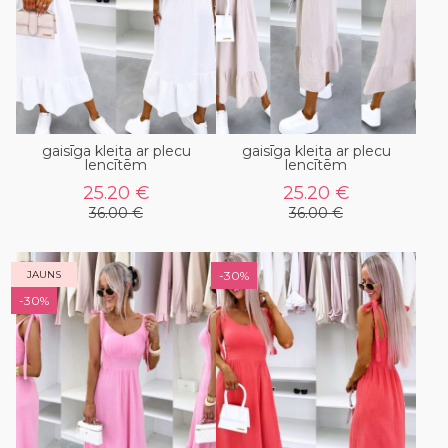
gaisīga kleita ar plecu
gaisīga kleita ar plecu
lencītēm
lencītēm
25.20 €
25.20 €
36.00 €
36.00 €
JAUNS
-30%
-30%