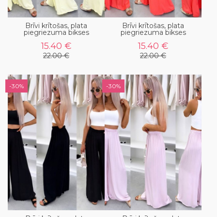
Brīvi krītošas, plata
Brīvi krītošas, plata
piegriezuma bikses
piegriezuma bikses
15.40 €
15.40 €
22.00 €
22.00 €
-30%
-30%