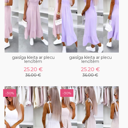
gaisīga kleita ar plecu
gaisīga kleita ar plecu
lencītēm
lencītēm
25.20 €
25.20 €
36.00 €
36.00 €
-30%
-30%