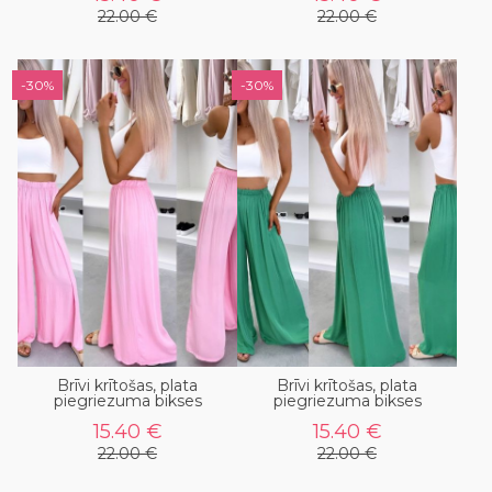
22.00 €
22.00 €
-30%
-30%
Brīvi krītošas, plata
Brīvi krītošas, plata
piegriezuma bikses
piegriezuma bikses
15.40 €
15.40 €
22.00 €
22.00 €