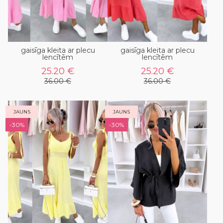
gaisīga kleita ar plecu
gaisīga kleita ar plecu
lencītēm
lencītēm
25.20 €
25.20 €
36.00 €
36.00 €
JAUNS
JAUNS
-30%
-30%