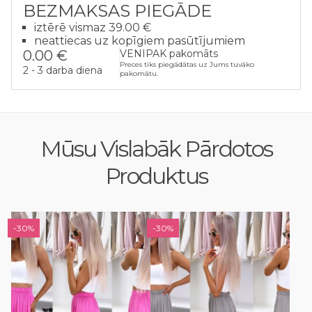
BEZMAKSAS PIEGĀDE
iztērē vismaz 39.00 €
neattiecas uz kopīgiem pasūtījumiem
0.00 €
VENIPAK pakomāts
Preces tiks piegādātas uz Jums tuvāko
2 - 3 darba diena
pakomātu.
Mūsu Vislabāk Pārdotos
Produktus
-30%
-30%