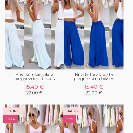
Brīvi krītošas, plata
Brīvi krītošas, plata
piegriezuma bikses
piegriezuma bikses
15.40 €
15.40 €
22.00 €
22.00 €
JAUNS
JAUNS
-30%
-30%