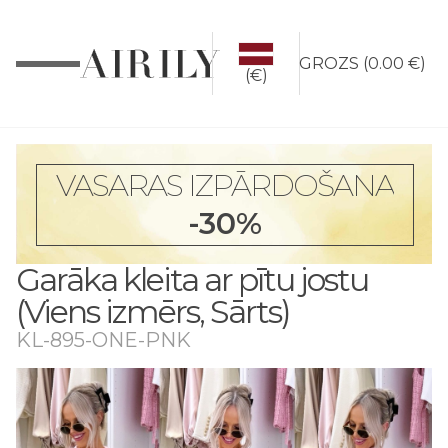
GROZS
(
0.00 €
)
(€)
VASARAS IZPĀRDOŠANA
-30%
Garāka kleita ar pītu jostu
(Viens izmērs, Sārts)
KL-895-ONE-PNK