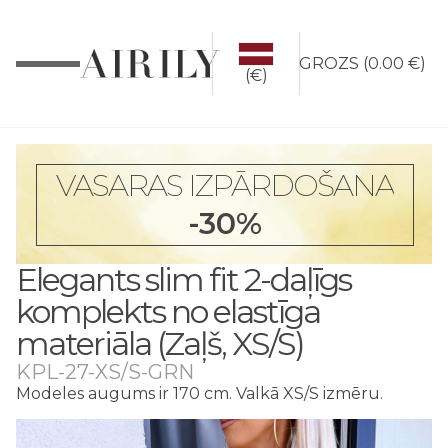
GROZS
(
0.00 €
)
(€)
VASARAS IZPĀRDOŠANA
-30%
Elegants slim fit 2-daļīgs
komplekts no elastīga
materiāla (Zaļš, XS/S)
KPL-27-XS/S-GRN
Modeles augums ir 170 cm. Valkā XS/S izmēru.