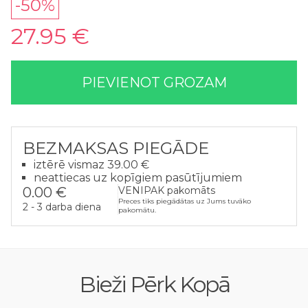
-50%
27.95 €
PIEVIENOT GROZAM
BEZMAKSAS PIEGĀDE
iztērē vismaz 39.00 €
neattiecas uz kopīgiem pasūtījumiem
0.00 €
VENIPAK pakomāts
Preces tiks piegādātas uz Jums tuvāko
2 - 3 darba diena
pakomātu.
Bieži Pērk Kopā