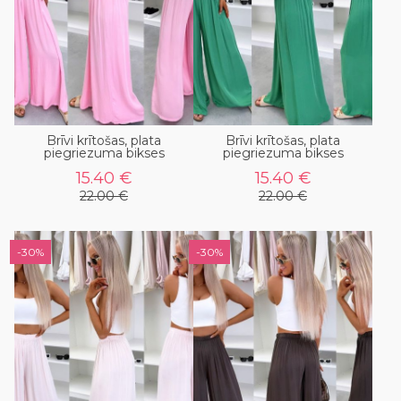
Brīvi krītošas, plata
Brīvi krītošas, plata
piegriezuma bikses
piegriezuma bikses
15.40 €
15.40 €
22.00 €
22.00 €
-30%
-30%