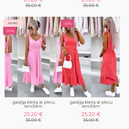
36.00 €
36.00 €
JAUNS
-30%
-30%
gaisīga kleita ar plecu
gaisīga kleita ar plecu
lencītēm
lencītēm
25.20 €
25.20 €
36.00 €
36.00 €