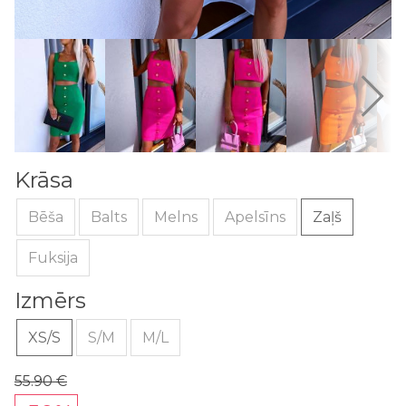
Krāsa
Bēša
Balts
Melns
Apelsīns
Zaļš
Fuksija
Izmērs
XS/S
S/M
M/L
55.90 €