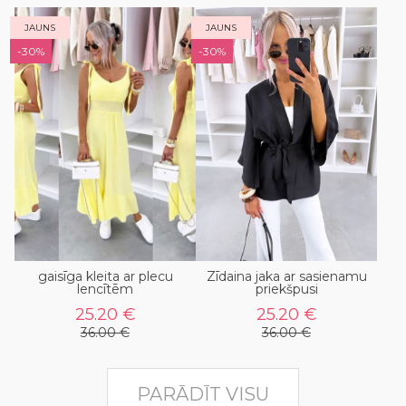
JAUNS
JAUNS
-30%
-30%
gaisīga kleita ar plecu
Zīdaina jaka ar sasienamu
lencītēm
priekšpusi
25.20 €
25.20 €
36.00 €
36.00 €
PARĀDĪT VISU