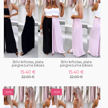
Brīvi krītošas, plata
Brīvi krītošas, plata
piegriezuma bikses
piegriezuma bikses
15.40 €
15.40 €
22.00 €
22.00 €
-30%
-30%