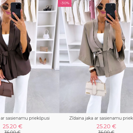
-30%
a ar sasienamu priekšpusi
Zīdaina jaka ar sasienamu prie
25.20 €
25.20 €
36.00 €
36.00 €