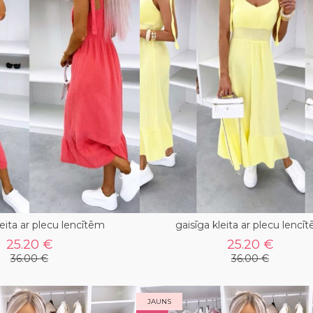
leita ar plecu lencītēm
gaisīga kleita ar plecu lencī
25.20 €
25.20 €
36.00 €
36.00 €
JAUNS