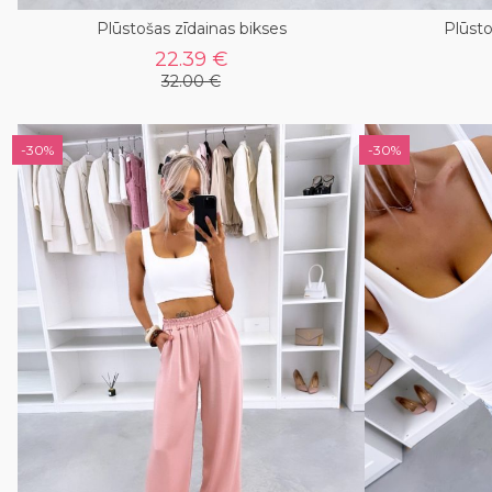
Plūstošas zīdainas bikses
Plūsto
22.39 €
32.00 €
-30%
-30%