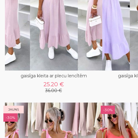
gaisīga kleita ar plecu lencītēm
gaisīga k
25.20 €
36.00 €
JAUNS
-30%
-30%