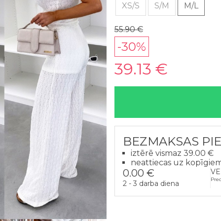
XS/S
S/M
M/L
55.90 €
-30%
39.13 €
BEZMAKSAS PI
iztērē vismaz 39.00 €
neattiecas uz kopīgie
0.00 €
VE
Pre
2 - 3 darba diena