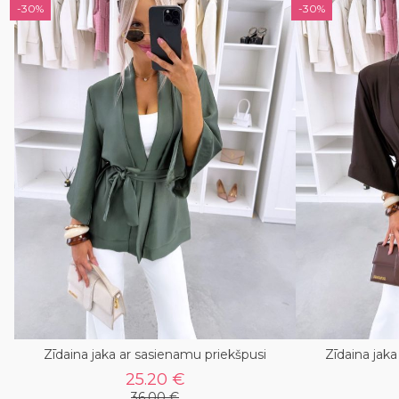
-30%
-30%
Zīdaina jaka ar sasienamu priekšpusi
Zīdaina jak
25.20 €
36.00 €