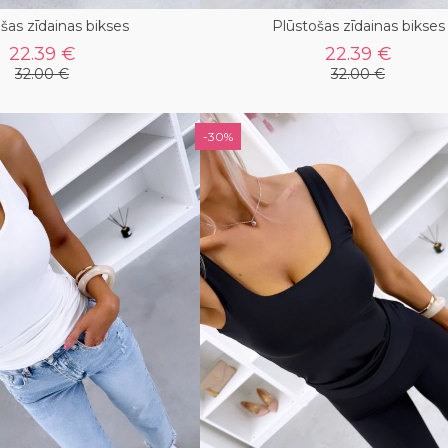
šas zīdainas bikses
Plūstošas zīdainas bikses
22.39 €
22.39 €
32.00 €
32.00 €
-30%