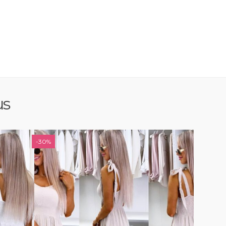
us
-30%