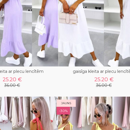
leita ar plecu lencītēm
gaisīga kleita ar plecu lencī
25.20 €
25.20 €
36.00 €
36.00 €
JAUNS
-30%