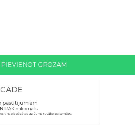
PIEVIENOT GROZAM
EGĀDE
m pasūtījumiem
NIPAK pakomāts
ces tiks piegādātas uz Jums tuvāko pakomātu.