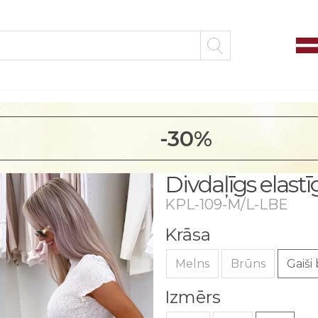
-30%
Divdaļīgs elast
KPL-109-M/L-LBE
Krāsa
Melns
Brūns
Gaiši
Izmērs