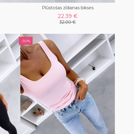
Plūstošas zīdainas bikses
22.39 €
32.00 €
-30%