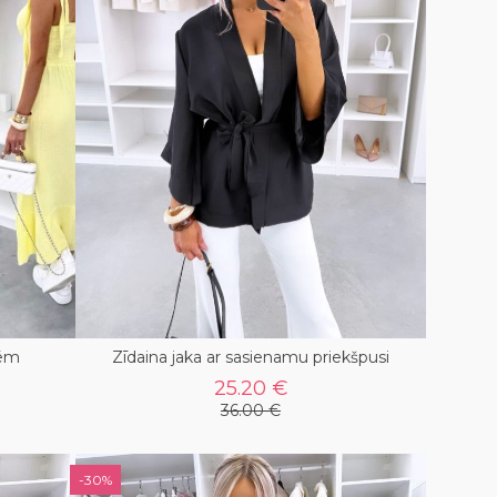
tēm
Zīdaina jaka ar sasienamu priekšpusi
25.20 €
36.00 €
-30%