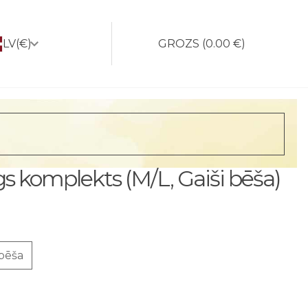
LV
(€)
GROZS
(
0.00 €
)
īgs komplekts (M/L, Gaiši bēša)
 bēša