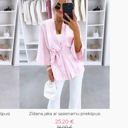
kšpusi
Zīdaina jaka ar sasienamu priekšpusi
25.20 €
36.00 €