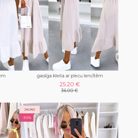
tēm
gaisīga kleita ar plecu lencītēm
25.20 €
36.00 €
JAUNS
-30%