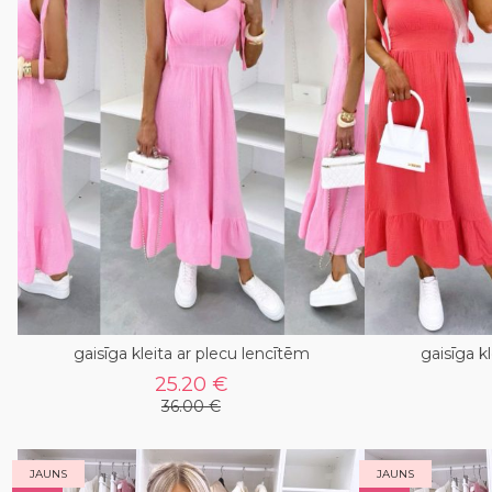
gaisīga kleita ar plecu lencītēm
gaisīga k
25.20 €
36.00 €
JAUNS
JAUNS